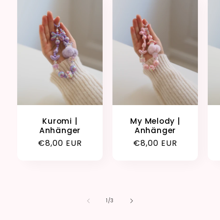
Kuromi |
My Melody |
Anhänger
Anhänger
Normaler
€8,00 EUR
Normaler
€8,00 EUR
Preis
Preis
von
1
/
3