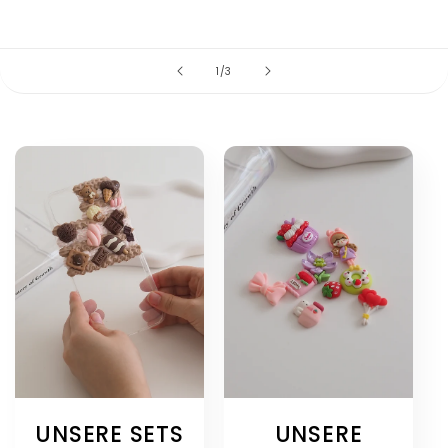
von
1
/
3
UNSERE SETS
UNSERE