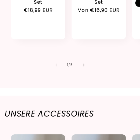
Set
Set
Normaler
€18,99 EUR
Normaler
Von €16,90 EUR
Preis
Preis
von
1
/
5
UNSERE ACCESSOIRES