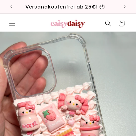
Direkt
zum
Versandkostenfrei ab 25€! 📦
Li
Inhalt
Warenkorb