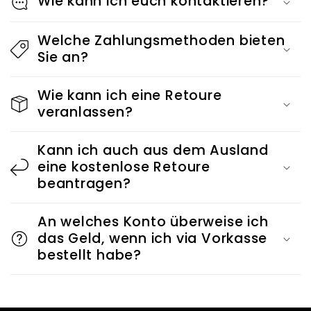
Wie kann ich euch kontaktieren?
l
a
Welche Zahlungsmethoden bieten
p
Sie an?
p
b
Wie kann ich eine Retoure
veranlassen?
a
r
Kann ich auch aus dem Ausland
e
eine kostenlose Retoure
r
beantragen?
I
An welches Konto überweise ich
n
das Geld, wenn ich via Vorkasse
h
bestellt habe?
a
l